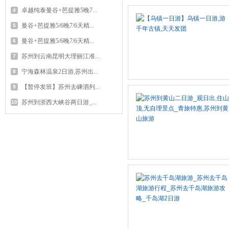
卓越纯泰曼谷+芭提雅5晚7...
4
曼谷+芭提雅5/6晚7/6天精...
5
曼谷+芭提雅5/6晚7/6天精...
6
苏州到云南昆明大理丽江准...
7
宁海森林温泉2日游,苏州出...
8
【暂停发班】苏州去嵊泗列...
9
苏州到浙西大峡谷两日游_...
10