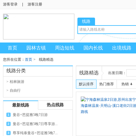
游客登录
|
游客注册
线路
首页
园林古镇
周边短线
国内长线
出境线路
您所在位置：
首页
>
线路精选
线路分类
线路精选
出发日期：
>
桂林旅游
默认排序
热门推荐
热销
>
自由行
热点线路
最新线路
曼谷+芭提雅5晚7日游
1
曼谷+芭堤雅5晚7日尊享游...
2
尊享纯泰曼谷+芭堤雅5晚7...
3