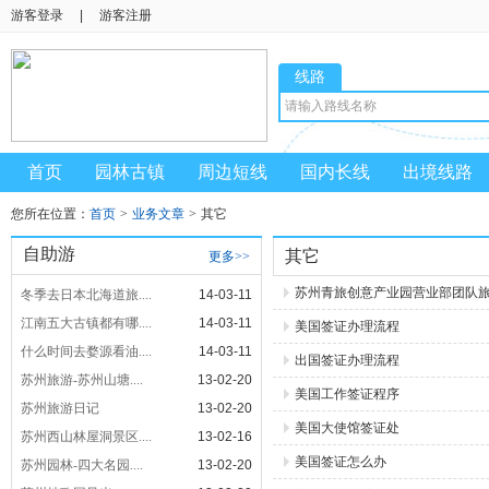
游客登录
|
游客注册
线路
首页
园林古镇
周边短线
国内长线
出境线路
您所在位置：
首页
>
业务文章
>
其它
自助游
其它
更多>>
苏州青旅创意产业园营业部团队
冬季去日本北海道旅....
14-03-11
江南五大古镇都有哪....
14-03-11
美国签证办理流程
什么时间去婺源看油....
14-03-11
出国签证办理流程
苏州旅游-苏州山塘....
13-02-20
美国工作签证程序
苏州旅游日记
13-02-20
美国大使馆签证处
苏州西山林屋洞景区....
13-02-16
美国签证怎么办
苏州园林-四大名园....
13-02-20