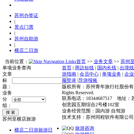
苏州办签证
|
景点门票
|
苏州自助游
|
横店二日游
当前位置：
首页
>>
业务文章
>>
苏州
单项业务查询
首页
|
周边短线
|
国内长线
|
出境线
文章
游指南
|
会员中心
|
单项业务
|
企业
标
服登录
|
导游报账
题：
版权所有：苏州青年旅行社股份有限公司 
Rights Reserved.
业务
联系电话：18344687517 地址
分
创意园五期综合2号楼102室
组：
业务经营范围：国内游 自驾游
技术支持：苏州同程软件有限公司
苏州至横店旅游
旅游咨询
横店二日游旅游日