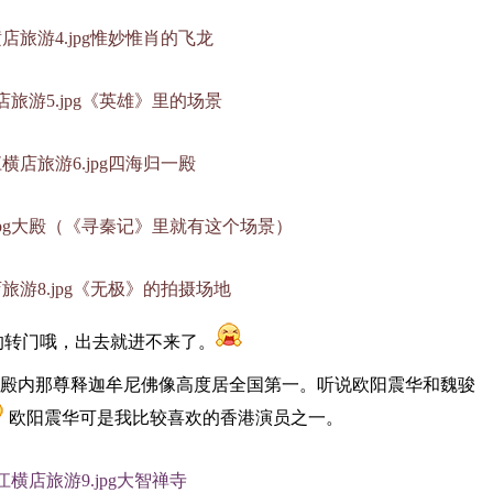
惟妙惟肖的飞龙
《英雄》里的场景
四海归一殿
大殿（
《寻秦记》里就有这个场景）
《无极》的拍摄场地
转门哦，出去就进不来了。
殿内那尊释迦牟尼佛像高度居全国第一。听说欧阳震华和魏骏
欧阳震华可是我比较喜欢的香港演员之一。
大智禅寺