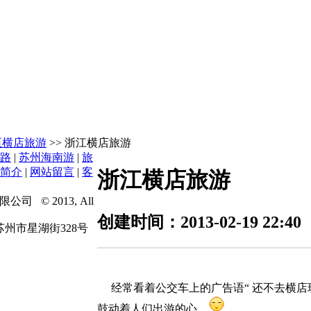
至横店旅游
>> 浙江横店旅游
路
|
苏州海南游
|
旅
简介
|
网站留言
|
客
浙江横店旅游
© 2013, All
创建时间：2013-02-19 22
：苏州市星湖街328号
经常看着公交车上的广告语
“ 还不去横店
鼓动着人们出游的心。