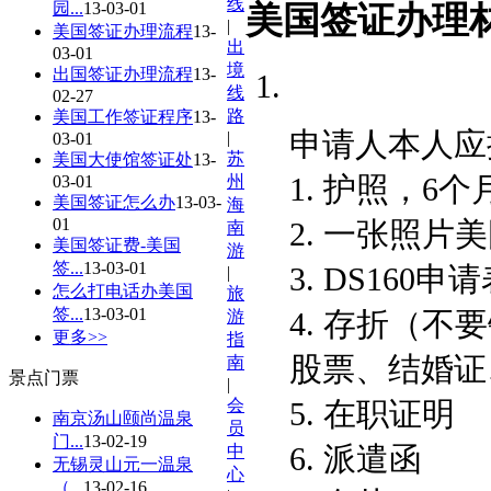
线
园...
13-03-01
美国签证办理
|
美国签证办理流程
13-
出
03-01
境
出国签证办理流程
13-
线
02-27
路
美国工作签证程序
13-
申请人本人应
|
03-01
苏
美国大使馆签证处
13-
1. 护照，6
03-01
州
美国签证怎么办
13-03-
海
01
2. 一张照片
南
美国签证费-美国
游
签...
13-03-01
3. DS16
|
怎么打电话办美国
旅
签...
13-03-01
4. 存折（
游
更多>>
指
股票、结婚证
南
景点门票
|
5. 在职证明
会
南京汤山颐尚温泉
员
门...
13-02-19
6. 派遣函
中
无锡灵山元一温泉
心
（...
13-02-16