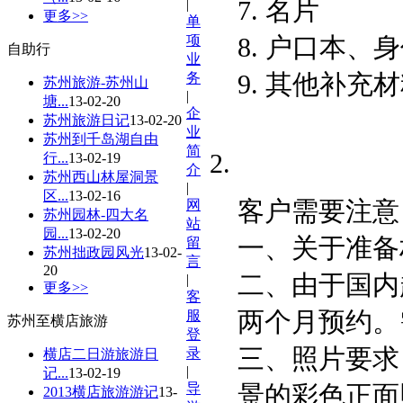
7. 名片
|
更多>>
单
8. 户口本、
项
自助行
业
9. 其他补充
务
苏州旅游-苏州山
|
塘...
13-02-20
企
苏州旅游日记
13-02-20
业
苏州到千岛湖自由
简
行...
13-02-19
介
苏州西山林屋洞景
|
区...
13-02-16
客户需要注意
网
苏州园林-四大名
站
园...
13-02-20
一、关于准备
留
苏州拙政园风光
13-02-
言
20
二、由于国内
|
更多>>
客
两个月预约。
服
苏州至横店旅游
登
三、照片要求
录
横店二日游旅游日
|
记...
13-02-19
景的彩色正面
导
2013横店旅游游记
13-