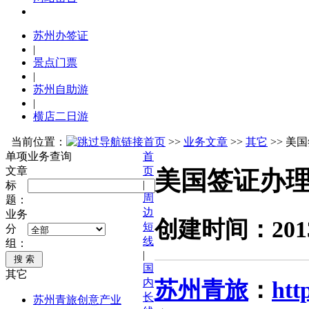
苏州办签证
|
景点门票
|
苏州自助游
|
横店二日游
当前位置：
首页
>>
业务文章
>>
其它
>> 美
单项业务查询
首
文章
页
美国签证办
|
标
周
题：
边
业务
创建时间：2013
短
分
线
组：
|
国
其它
内
苏州青旅
：
htt
长
苏州青旅创意产业