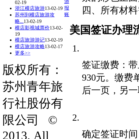
游
02-19
四、所有材料
报
浙江横店旅游
13-02-19
账
苏州到横店旅游攻
略...
13-02-19
美国签证办理
横店影视城票价
13-02-
19
横店旅游游记
13-02-19
横店旅游攻略
13-02-17
更多>>
签证缴费：带
版权所有：
930元。缴
苏州青年旅
后一页，另一
行社股份有
限公司 ©
2013, All
确定签证时间